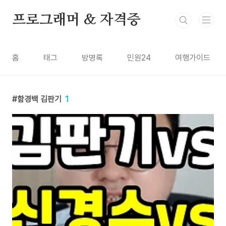
본문 바로가기
프로그래머 & 자격증
홈
태그
방명록
민원24
여행가이드
함경백 김판기
1