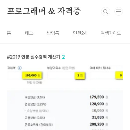
본문 바로가기
프로그래머 & 자격증
홈
태그
방명록
민원24
여행가이드
2019 연봉 실수령액 계산기
2