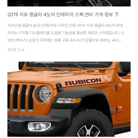
2019 지프 랭글러 4도어 인테리어 스펙 연비 가격 정보 下
지프신형 랭글러 실내 (인테리어) 디자인 신형 2019 지프 랭글러 4도어 인테
리어는 디지털 디스플레이를 도입해 기능성을 향상한 새로운 스타일입니다. 시
프트 (변속기) 손잡이 주위에는 후륜 구동 4H AUTO(풀타임 4WD), 4H(센
터 디퍼런셜 기어(차동 기어) 고정(잠금) 장치), 4L(저속)로 전환할 수 있는 트
2019. 7. 6.
랜스퍼 손잡이가 배치되었습니다. 앞 패널에는 전후 차동 기어 고정 장치의 스
위치(루비콘 표준 장비)가 장착되어 빠르게 주행 시스템을 전환할 수 있습니다.
계기판과 가운데 8.4 인치 디스플레이에는 수온 등 차량의 안팎과 좌우 기울기
상황이 알기 쉽게 표시되어 주행 상태를 파악할 수 있습니다. 인포테인먼트 시
스템은 Apple CarPlay와 Android Auto를 지원하므로 스마트폰 연동도 ..