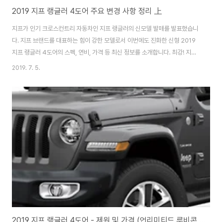
2019 지프 랭글러 4도어 주요 변경 사항 정리 上
지프가 인기 크로스컨트리 자동차인 지프 랭글러의 신모델 발매를 발표했습니
다. 지프 브랜드를 대표하는 힘이 강한 모델로서 이번에도 진화한 신형 2019
지프 랭글러 4도어의 스펙, 연비, 가격 등 최신 정보를 소개합니다. 최강! 지프
신형 랭글러 언리미티드 루비콘 발매!▼ 지프 신형 랭글러 언리미티드 루비콘
2019. 7. 5.
이미지 지프가, 크로스컨트리 모델 "랭글러" 신모델인 "랭글러 언리미티드 루
비콘" 발매를 발표했습니다. 지프 랭글러는 험로 주파 성능이 세일즈 포인트입
니다. 지프 차량 중에서도 특히 주행 성능을 중시한 모델로 알려져, 억센 스타일
과 높은 내구성에 팬이 많은 모델입니다. 새로운 세대의 랭글러는 2018년 11
월 풀 모델 체인지가 진화한 파워 트레인(전동기구)을 포함하여 큰 인기를 끌었
습니다. 신형 랭글러..
2019 지프 랭글러 4도어 - 제원 및 가격 (언리미티드 루비콘 V6 엔진)