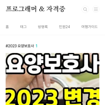
본문 바로가기
프로그래머 & 자격증
홈
태그
방명록
민원24
여행가이드
2023 요양보호사
1