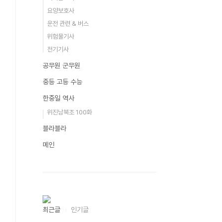
요양보호사
운전 관련 & 버스
위험물기사
전기기사
공무원 군무원
중등 고등 수능
한중일 역사
위진남북조 100화
블라블라
메인
최근글
인기글