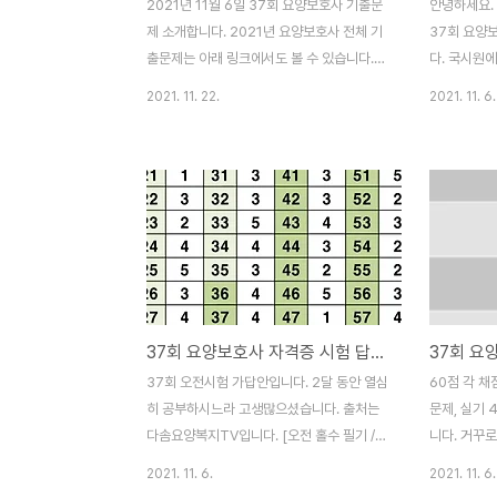
2021년 11월 6일 37회 요양보호사 기출문
안녕하세요. 
제 소개합니다. 2021년 요양보호사 전체 기
37회 요양
출문제는 아래 링크에서도 볼 수 있습니다.
다. 국시원
★ 카카오 티스토리 정책 변경으로 사이트 이
답안을 그대
2021. 11. 22.
2021. 11. 6.
전 중입니다. ★ ▶ 2021 요양보호사 기출문
로 답안만 
제 (34회~37회) 👉 요양보호사 기출문제
라서 짝수형,
모음 제 37회 요양보호사 오전 홀수 필기 기
하므로 가채
출문제 1~10번 1. 노화에 따른 노년기 특성
좋겠네요. 선
으로 옳은 것은? 1. 유대감이 감소된다 2. 조
셨으며, 바로
심성이 감소된다 3. 우울증 경향이 감소된다
답 다시 확
4. 정서적 의존성이 감소된다 5. 친근한 사물
는 요양TV입
에 대한 애착이 감소된다 2. 노인부양 문제의
기 정답] 3
개선 방안으로 옳은 것은? 1. 자녀에게 부양
후 짝수 실기
37회 요양보호사 자격증 시험 답안 그림 - 오전 홀수
부담을 부과한다 2. 노인 부양을 가족의 문제
2021년 1
로 한정한다 3. 소득재분배를 위해 기초연금
사 기출문제
37회 오전시험 가답안입니다. 2달 동안 열심
60점 각 채
을 축소한다 4. 사회보험제도를 ..
실기입니다.
히 공부하시느라 고생많으셨습니다. 출처는
문제, 실기 
는 문제와..
다솜요양복지TV입니다. [오전 홀수 필기 /
니다. 거꾸로
실기 정답(답안) 모두 보기] 37회 요양보호
실기 18개 
2021. 11. 6.
2021. 11. 6.
사 기출문제 정답 - 시험 답안 pdf (오전 홀
다. 또한, 