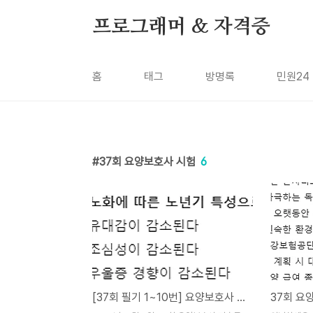
본문 바로가기
프로그래머 & 자격증
홈
태그
방명록
민원24
37회 요양보호사 시험
6
[37회 필기 1~10번] 요양보호사 기출문제 [오전 홀수] pdf