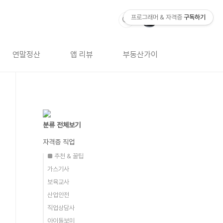
프로그래머 & 자격증
구독하기
연말정산
앱 리뷰
부동산가이드
자격증 
분류 전체보기
자격증 직업
■ 추천 & 꿀팁
가스기사
보육교사
산업안전
직업상담사
아이돌보미