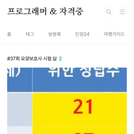
본문 바로가기
프로그래머 & 자격증
홈
태그
방명록
민원24
여행가이드
37회 요양보호사 시험 답
2