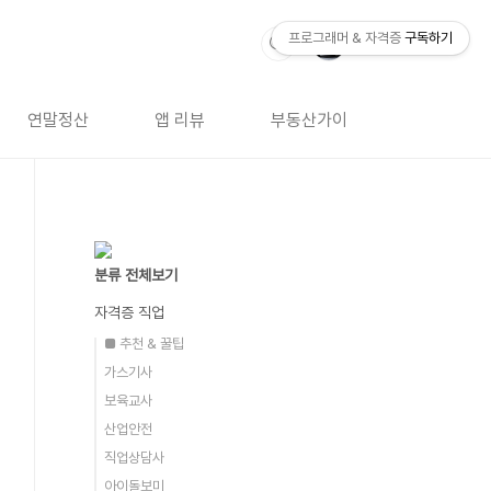
프로그래머 & 자격증
구독하기
연말정산
앱 리뷰
부동산가이드
자격증 
분류 전체보기
자격증 직업
■ 추천 & 꿀팁
가스기사
보육교사
산업안전
직업상담사
아이돌보미