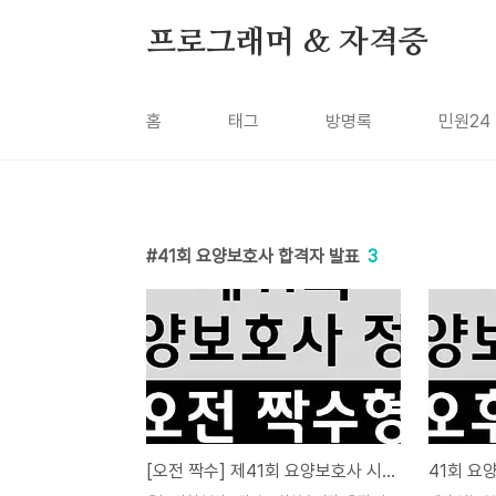
본문 바로가기
프로그래머 & 자격증
홈
태그
방명록
민원24
41회 요양보호사 합격자 발표
3
[오전 짝수] 제41회 요양보호사 시험 정답 - 합격 확인하세요