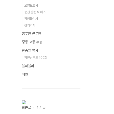
요양보호사
운전 관련 & 버스
위험물기사
전기기사
공무원 군무원
중등 고등 수능
한중일 역사
위진남북조 100화
블라블라
메인
최근글
인기글