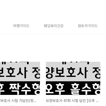
여행가이드
웨딩육아건강
렌트카가이드
41회 요양보호사 시험 가답안(정답) 오후 짝수형 답안
요양보호사 41회 시험 답안 [오후 홀수형] 필기 실기 정답 확인하세요