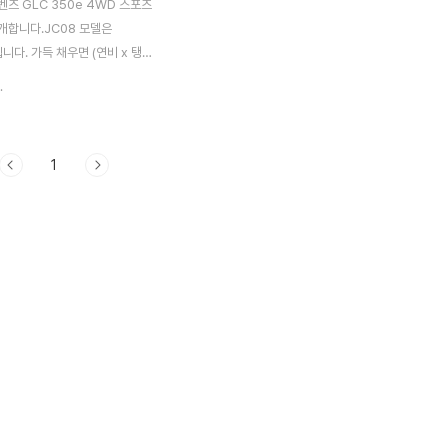
츠 GLC 350e 4WD 스포츠
개합니다.JC08 모델은
L입니다. 가득 채우면 (연비 x 탱크
.4km까지 달릴 수 있습니다. 벤츠
.
e 4WD 스포츠 스펙 및 연비전장 x
 4670x1900x1640mm 실내
 x 전고 -xx-mm 차량 무게
1
승차 정원 5명 휠베이스 (축간거리)
시트 배열 2열 구동 방식 4WD
AT 미션 위치 칼럼 도어 수 5문
반경5.5m최저 지상 높이175mm
7kg · m / 1200~4000rpm
ps / 5500rpm ※ 연비는 시
 측정된 수치입니다. 주행 조건
제 연료 소비율은 다릅니다. 벤..