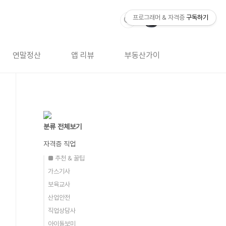
프로그래머 & 자격증
구독하기
연말정산
앱 리뷰
부동산가이드
자격증 
분류 전체보기
자격증 직업
■ 추천 & 꿀팁
가스기사
보육교사
산업안전
직업상담사
아이돌보미