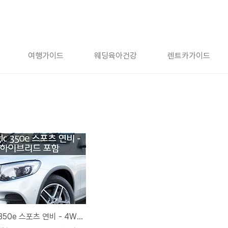
여행가이드
웨딩육아건강
렌트카가이드
벤츠 glc 350e 스포츠 연비 - 4WD 하이브리드 포함