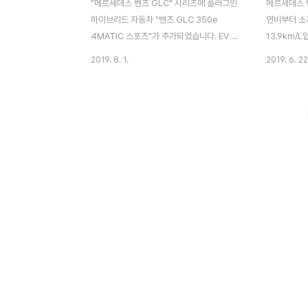
"메르세데스 벤츠 GLC" 시리즈에 플러그인
메르세데스 벤
하이브리드 자동차 "벤츠 GLC 350e
연비부터 소
4MATIC 스포츠"가 추가되었습니다. EV 주
13.9km/
행에 가깝게 느껴지며, 액셀을 밟으면 0-
용량) 917
2019. 8. 1.
2019. 6. 22
100km/h 가속이 5.9초 만에 도달하는 "파
glc 350
워 하이브리드"는 또 어떻고요? 350km 원
전폭 x 전고
데이 투어링으로 벤츠 glc 350e 하이브리
길이 x 전폭
드를 차분히 살펴보았고 이번 시승기로 감동
2110kg 
을 전달합니다. 메르세데스 벤츠 최초의
2875mm 
4MATIC + PHV이제 8월이죠. 조금 있으면
미션 칼럼 7
눈이 내리는 겨울입니다. 겨울엔 운전하기 조
최소 회전 
심스러워요. 그렇다면, 사륜구동 SUV의 가
최대 토크35.
치를 빛내는 계절이 곧 오는 겁니다. "메르세
최고 출력211
데스 벤츠 C클래스" 등급 SUV이며, GLC에
험 조건에서
추가된 플러그인 하이브리드(이하 PHV) 벤
등에 따라 실
츠 GLC 350e 4MATIC 스포츠카의 가치
는..