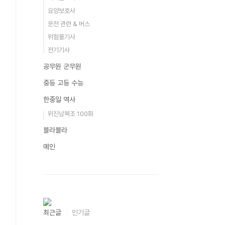
요양보호사
운전 관련 & 버스
위험물기사
전기기사
공무원 군무원
중등 고등 수능
한중일 역사
위진남북조 100화
블라블라
메인
최근글
인기글