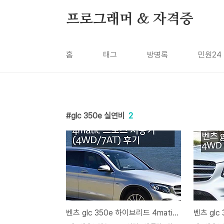
본문 바로가기
프로그래머 & 자격증
홈
태그
방명록
민원24
glc 350e 실연비
2
벤츠 glc 350e 하이브리드 4matic 스포츠 시승기 (4WD/7AT) 후기