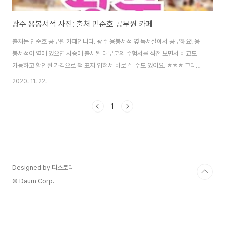
광주 용봉서적 사진: 출처 민준호 공무원 카페
출처는 민준호 공무원 카페입니다. 광주 용봉서적 옆 독서실에서 공부해요! 용
봉서적이 옆에 있으면 시중에 출시된 대부분의 수험서를 직접 보면서 비교도
가능하고 할인된 가격으로 책 표지 입혀서 바로 살 수도 있어요. ㅎㅎㅎ 그리고!
저렇게 최신판은 아니지만 2015년 2016년 책들 무료나눔을 되게 자주 해요!
2020. 11. 22.
저도 여기서 다양한 책들을 챙겨서 풀었네요. (경찰 일행 교행 세법 등 기출 동
형 단원별 다양해요ㅋㅋ) 오늘은 지금까지 가져간 책중에서 제일 퀄리티 있어
1
서 사진까지 찍었어요ㅋㅋ 친구가 용봉서적 '사회적 기업'이라고 해요. 힘들 때
용봉서적 가서 수험서들 보면서 마음의 안정 찾고ㅋㅋㅋ 겨울엔 따뜻 여름엔
시원하고 그냥 구경만 하고 나가는 사람이 훨씬 많은데 직원들이 인사도 잘해
주시고 친절 친절 좋은 곳..
Designed by 티스토리
© Daum Corp.