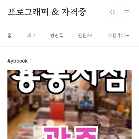
본문 바로가기
프로그래머 & 자격증
홈
태그
방명록
민원24
여행가이드
ybbook
1