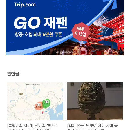
관련글
[북방민족 지도1] 선비족 셋으로
[백제 유물] 남부여 사비 시대 금