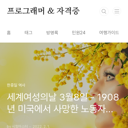
본문 바로가기
프로그래머 & 자격증
홈
태그
방명록
민원24
여행가이드
한중일 역사
세계여성의날 3월8일 - 1908
년 미국에서 사망한 노동자를
계기로
by 시험마스터
2022. 2. 1.