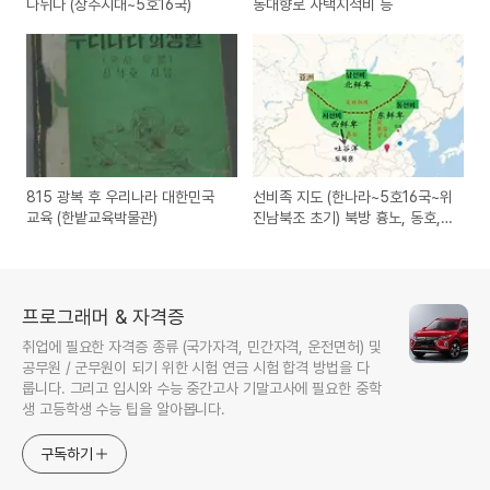
나뉘다 (상주시대~5호16국)
동대향로 사택지적비 등
815 광복 후 우리나라 대한민국
선비족 지도 (한나라~5호16국~위
교육 (한밭교육박물관)
진남북조 초기) 북방 흉노, 동호,
선비, 오환
프로그래머 & 자격증
취업에 필요한 자격증 종류 (국가자격, 민간자격, 운전면허) 및
공무원 / 군무원이 되기 위한 시험 연금 시험 합격 방법을 다
룹니다. 그리고 입시와 수능 중간고사 기말고사에 필요한 중학
생 고등학생 수능 팁을 알아봅니다.
구독하기