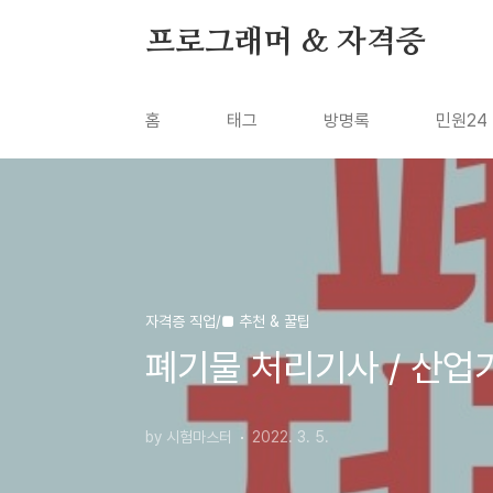
본문 바로가기
프로그래머 & 자격증
홈
태그
방명록
민원24
자격증 직업/■ 추천 & 꿀팁
폐기물 처리기사 / 산업기
by 시험마스터
2022. 3. 5.