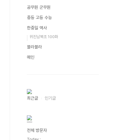
공무원 군무원
중등 고등 수능
한중일 역사
위진남북조 100화
블라블라
메인
최근글
인기글
전체 방문자
Today :