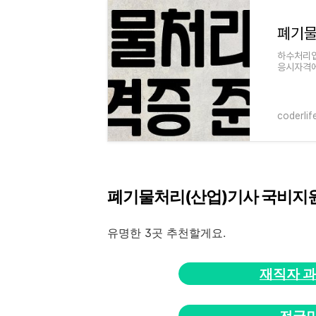
하수처리업
응시자격에
격 및 조
coderlif
폐기물처리(산업)기사 국비지
유명한 3곳 추천할게요.
재직자 과