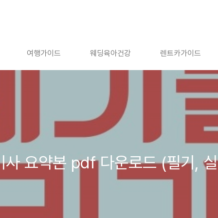
여행가이드
웨딩육아건강
렌트카가이드
사 요약본 pdf 다운로드 (필기, 실