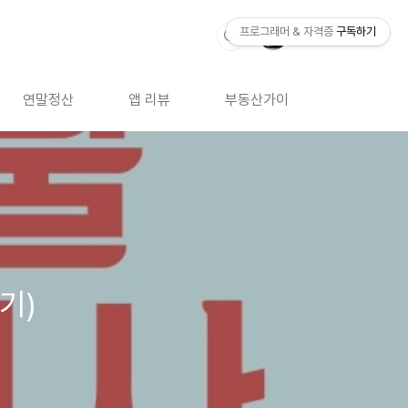
프로그래머 & 자격증
구독하기
연말정산
앱 리뷰
부동산가이드
자격증 
기)