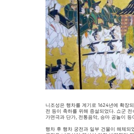
니조성은 행차를 계기로 1624년에 확장되
전 등이 축하를 위해 증설되었다. 쇼군 
가면극과 단가, 전통음악, 승마 공놀이 등
행차 후 행차 궁전과 일부 건물이 해체되