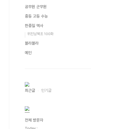
공무원 군무원
중등 고등 수능
한중일 역사
위진남북조 100화
블라블라
메인
최근글
인기글
전체 방문자
Today :