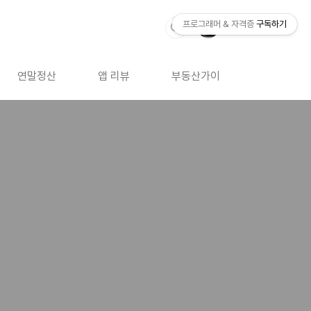
프로그래머 & 자격증
구독하기
연말정산
앱 리뷰
부동산가이드
자격증 