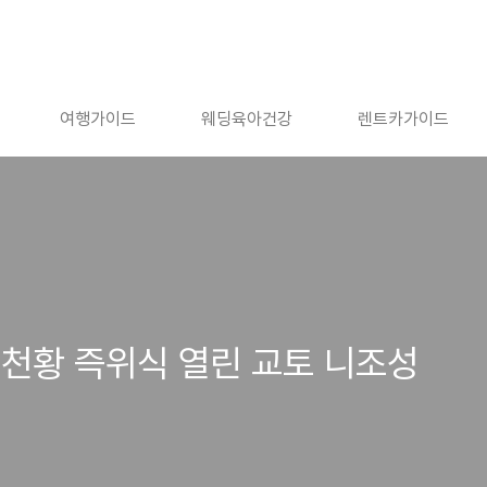
여행가이드
웨딩육아건강
렌트카가이드
천황 즉위식 열린 교토 니조성