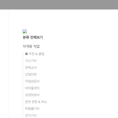
분류 전체보기
자격증 직업
■ 추천 & 꿀팁
가스기사
보육교사
산업안전
직업상담사
아이돌보미
요양보호사
운전 관련 & 버스
위험물기사
전기기사