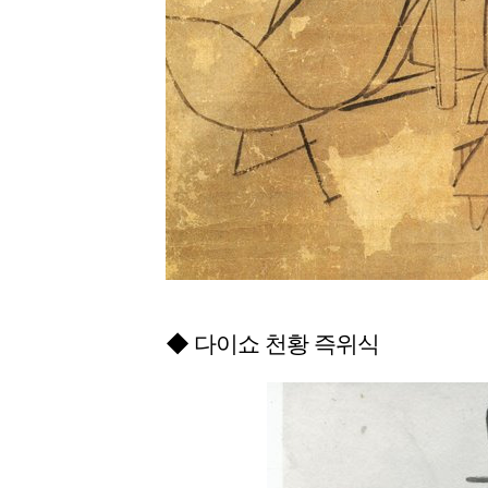
◆ 다이쇼 천황 즉위식