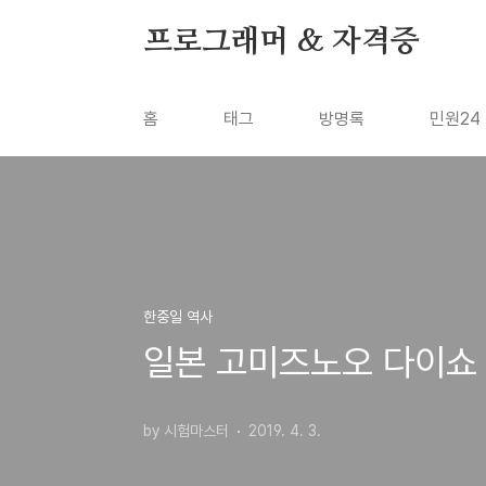
본문 바로가기
프로그래머 & 자격증
홈
태그
방명록
민원24
한중일 역사
일본 고미즈노오 다이쇼 
by 시험마스터
2019. 4. 3.