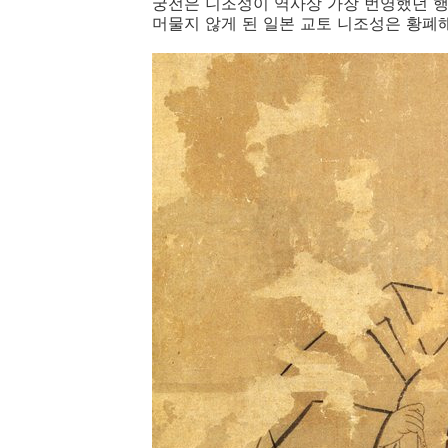
궁전은 니조성이 역사상 가장 번영했던 행차
머물지 않게 된 일본 교토 니조성은 황폐해