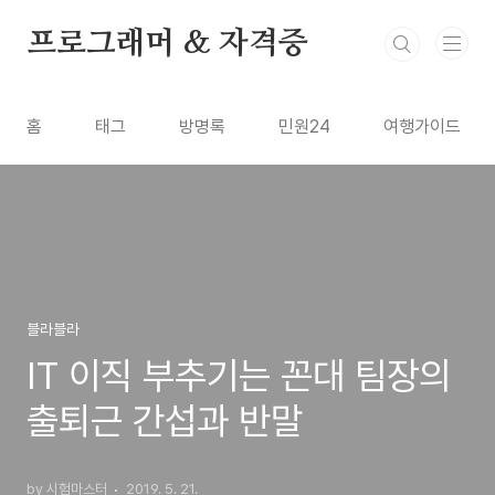
본문 바로가기
프로그래머 & 자격증
홈
태그
방명록
민원24
여행가이드
블라블라
IT 이직 부추기는 꼰대 팀장의
출퇴근 간섭과 반말
by 시험마스터
2019. 5. 21.