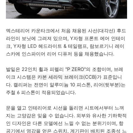
엑스테리어 카운타크에서 처음 채용된 사선(대각선) 후드
라인이 보닛에 그려져 있으며, Y자형 프론트 에어 인테이
크, Y자형 LED 헤드라이트 & 테일램프, 람보르기니 레이
스카에 인스파이어 리어 디퓨저 등을 채용했습니다.
발밑은 22인치 휠과 피렐리
"P ZERO"
의 조합이며, 브레
이크 시스템은
카본 세라믹 브레이크(CCB)
가 표준입니
다. 캘리퍼는 전면이 알루미늄 10 피스톤, 리어(뒷부분)는
주철 6 피스톤이 적용되었습니다.
문을 열고 인테리어로 시선을 돌리면 시트에서부터 느껴
지는 고양감은 잊을 수 없습니다. 외부와 유사한 기하학적
인 디자인은 다른 모델에선 느낄 수 없는 분위기이며, 항
공기에서 영감을 얻은 스위치, 계기판이 배치된 조종석 느