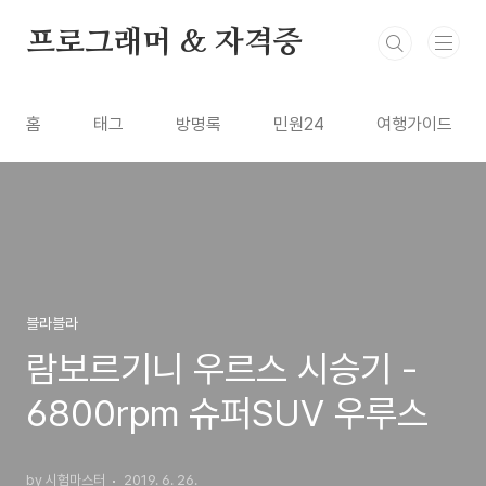
본문 바로가기
프로그래머 & 자격증
홈
태그
방명록
민원24
여행가이드
블라블라
람보르기니 우르스 시승기 -
6800rpm 슈퍼SUV 우루스
by 시험마스터
2019. 6. 26.