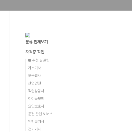
분류 전체보기
자격증 직업
■ 추천 & 꿀팁
가스기사
보육교사
산업안전
직업상담사
아이돌보미
요양보호사
운전 관련 & 버스
위험물기사
전기기사