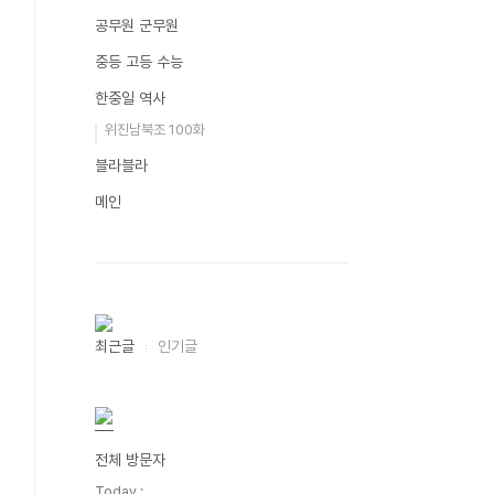
공무원 군무원
중등 고등 수능
한중일 역사
위진남북조 100화
블라블라
메인
최근글
인기글
전체 방문자
Today :