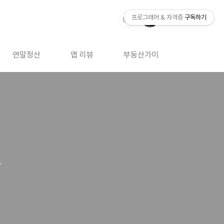
프로그래머 & 자격증
구독하기
연말정산
앱 리뷰
부동산가이드
자격증 
답