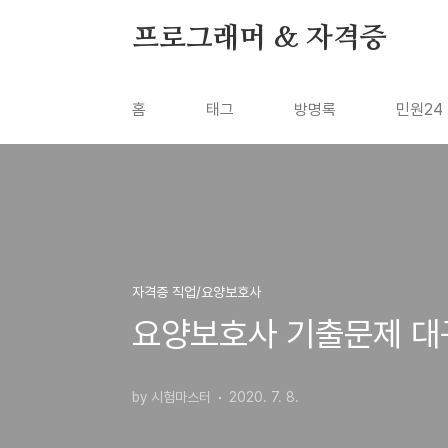
본문 바로가기
프로그래머 & 자격증
홈
태그
방명록
민원24
자격증 직업/요양보호사
요양보호사 기출문제 대구경
by 시험마스터
2020. 7. 8.