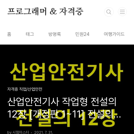
본문 바로가기
프로그래머 & 자격증
홈
태그
방명록
민원24
여행가이드
자격증 직업/산업안전
산업안전기사 작업형 전설의
12장 [개정판 1~11] 전설의
20장
by 시험마스터
2021. 7. 31.