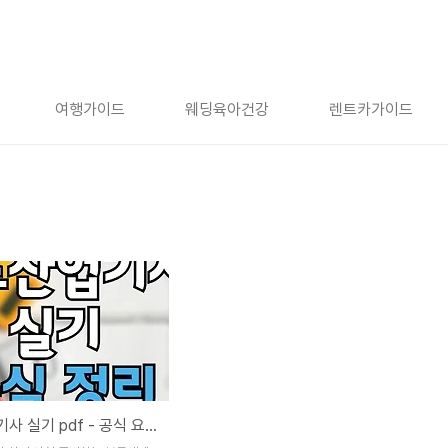
여행가이드
웨딩육아건강
렌트카가이드
가스산업기사 실기 pdf - 공식 요점 정리