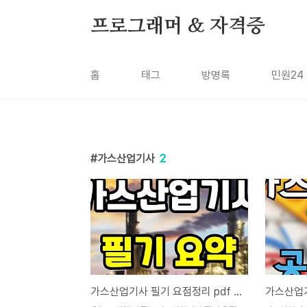
본문 바로가기
프로그래머 & 자격증
홈
태그
방명록
민원24
가스산업기사
2
가스산업기사 필기 요점정리 pdf - 기출문제집 요약