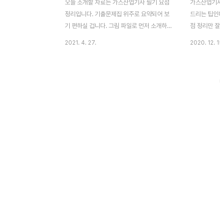
오늘 소개할 자료는 가스산업기사 필기 요점
가스산업기사
정리입니다. 기출문제집 위주로 요약되어 보
드리는 팁인데
기 편하실 겁니다. 그림 파일로 먼저 소개하
점 정리만 잘
며 다운로드할 수 있는 pdf, hwp 파일은 글
으실 겁니다
2021. 4. 27.
2020. 12. 1
맨 아래에서 확인할 수 있습니다. 만약 소방
그림으로 소개
쌍기사를 이미 보유 중이라면 영어 공부를 해
드할 수 있게
서 더 높은 기업 취업을 노리는 게 좋아요. 그
운로드 할 수 
리고 비파괴검사 기능사, 산업기사 보유 중이
래에 있습니다
면 조선소 등이 취업엔 유리합니다. 품질은
점 정리 이
품질을 전공한 사람이라던지 아니면 품질 경
요한 공식 요
력이 있으며 유리할 테고, 가스 품질은 가스
습니다. 오
자격증이 기본이고, 정유회사는 화공자격증
의 요점 정리
과 위험물이 해당합니다. 품질은 딱히 전공을
해서 시험에
정했다기보다 분야에 맞는 자격증과 경력이
감사합니다.
중요합니다. [▼ 가스산업기사 실기 요점 정
리] 가스산업기사 실기 pdf - 공식 요점 정리
가스산업기사 실기..