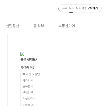
프로그래머 & 자격증
구독하기
연말정산
앱 리뷰
부동산가이드
자격증 
분류 전체보기
자격증 직업
■ 추천 & 꿀팁
가스기사
보육교사
산업안전
직업상담사
아이돌보미