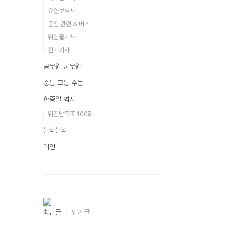
요양보호사
운전 관련 & 버스
위험물기사
전기기사
공무원 군무원
중등 고등 수능
한중일 역사
위진남북조 100화
블라블라
메인
최근글
인기글