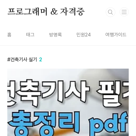
본문 바로가기
프로그래머 & 자격증
홈
태그
방명록
민원24
여행가이드
건축기사 실기
2