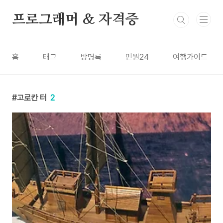
본문 바로가기
프로그래머 & 자격증
홈
태그
방명록
민원24
여행가이드
고로칸 터
2