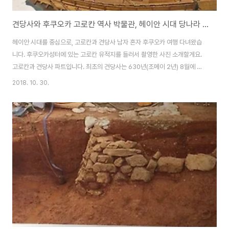
견당사와 후쿠오카 고로칸 역사 박물관, 헤이안 시대 당나라 외교
헤이안 시대를 중심으로, 고로칸과 견당사 남자 혼자 후쿠오카 여행 다녀왔습
니다. 후쿠오카성터에 있는 고로칸 유적지를 들러서 촬영한 사진 소개할게요.
고로칸과 견당사 파트입니다. 최초의 견당사는 630년(조메이 2년) 8월에 이
누카미노 미타스키(犬上御田鍬) 일행이었습니다. 894년(간표 6년)에는 스
2018. 10. 30.
기와라노 미치자네(菅原道真)의 건의로 폐지될 때 까지 20여회 파견되었습
니다. 견당사는 고로칸에서 출발했으며, 선박의 절반이 침몰할 정도로 항해는
위험했었습니다. 견당사 항해에 사용한 배 (모형)헤이안 시대, 9세기 9세기 헤
이안시대 사용한 배를 복원한 모형입니다. 헤이안 시대였던 838년, 이해에 견
당사가 마지막으로 파견되었습니다. 일본이란 고대 국가를 형성한 인물인 기비
노 마키비(吉備真備)사이초(最澄)소마 ..