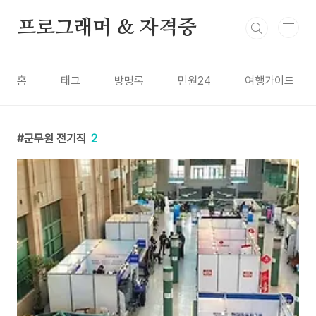
본문 바로가기
프로그래머 & 자격증
홈
태그
방명록
민원24
여행가이드
군무원 전기직
2