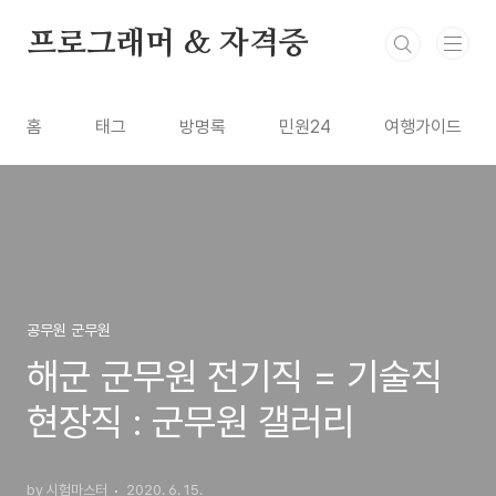
본문 바로가기
프로그래머 & 자격증
홈
태그
방명록
민원24
여행가이드
공무원 군무원
해군 군무원 전기직 = 기술직
현장직 : 군무원 갤러리
by 시험마스터
2020. 6. 15.