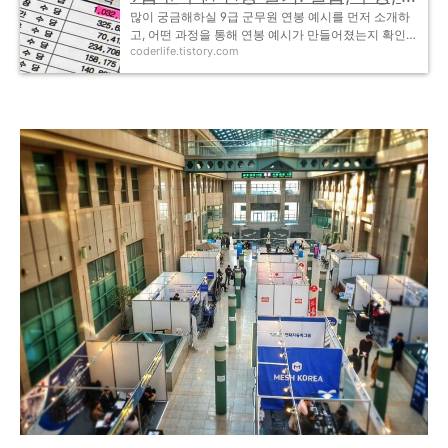
많이 궁금해하실 9급 군무원 연봉 예시를 먼저 소개하
고, 어떤 과정을 통해 연봉 예시가 만들어졌는지 확인해
coderlife.tistory.com
보겠습니다. 100% 정확하다기보단 90% 정확도를 갖
고 있는 정보로 이해하시면 되겠고요. 독신, 결혼,..