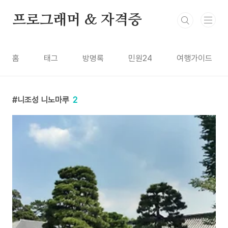
본문 바로가기
프로그래머 & 자격증
홈
태그
방명록
민원24
여행가이드
니조성 니노마루
2