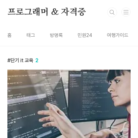
본문 바로가기
프로그래머 & 자격증
홈
태그
방명록
민원24
여행가이드
단기 it 교육
2