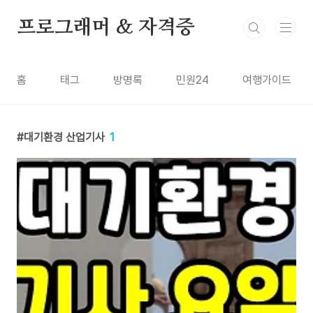
본문 바로가기
프로그래머 & 자격증
홈
태그
방명록
민원24
여행가이드
대기환경 산업기사
1