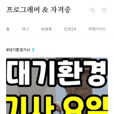
본문 바로가기
프로그래머 & 자격증
홈
태그
방명록
민원24
여행가이드
대기환경기사
3