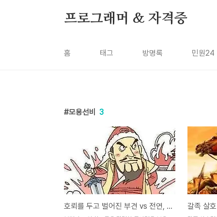
본문 바로가기
프로그래머 & 자격증
홈
태그
방명록
민원24
모용선비
3
호뢰를 두고 벌어진 부견 vs 전연, 모용선비 모용수 [40화]