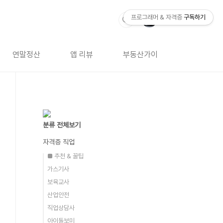
프로그래머 & 자격증
구독하기
연말정산
앱 리뷰
부동산가이드
자격증 
분류 전체보기
자격증 직업
■ 추천 & 꿀팁
가스기사
보육교사
산업안전
직업상담사
아이돌보미