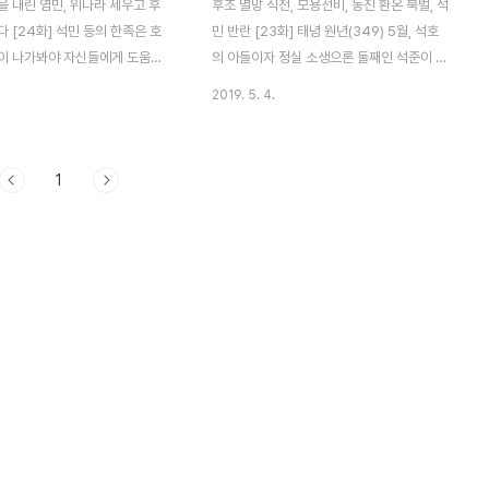
 내린 염민, 위나라 세우고 후
후조 멸망 직전, 모용선비, 동진 환온 북벌, 석
 [24화] 석민 등의 한족은 호
민 반란 [23화] 태녕 원년(349) 5월, 석호
이 나가봐야 자신들에게 도움이
의 아들이자 정실 소생으론 둘째인 석준이 황
판단하고 살호령을 내린다. 한족
위에 올랐다. 석준은 곧 석씨 일가를 요직에
2019. 5. 4.
인들을 도륙해 20여만 명이 목숨
배치하며 제후왕들을 위로한다. 유황후와 장
고, 업성 인근 지에서의 도륙까
시에게 살해당한 석빈의 아들 석연을 황태자
 수는 『상상하기 어려운 수준』이
로 삼고 석감을 시중, 석충을 태보, 석포를 대
1
전에 기주 일대로 강제로 이주당
사마, 석곤을 대장군, 석민은 도독중외제군사
 호인들도 고향으로 돌아가기 시
로 임명했으며 자신이 보위에 오르도록 공을
도중에 서로 약탈과 살육을 일삼으
세운 이농도 원래의 관직으로 복직시켰다. 당
 병으로 쓰러졌다. 고향으로 돌아
시 석준의 쿠데타에 반대하는 종실 제후왕들
에 두셋에 지나지 않았으며 들에는
또한 많았다. 계성의 패왕 석충은 5만의 정병
하고 경작할 수 있는 자가 없었다
으로 업성으로 진군했는데 업성에 다다르자
런 살호령에 격분해 여음왕 석곤
군세는 10만에 육박했다. 석준은 석충에게
거 등과 업성을 공격했으나 무예가
친서를 보내며 형제의 우애를 역설하며 중병
과 이농의 반격으로 패퇴하고 되
을 거느리는 것을 승인한다 했다. 석충은 형
도 등을 잃..
제의 의를 생..