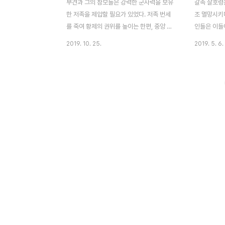
부견과 그의 참모들은 강력한 군사력을 보유
갈족 살호령을
한 저족을 제압할 필요가 있었다. 저족 번세
조 멸망시키다
를 죽여 황제의 권위를 높이는 한편, 중앙 정
인들은 이들
부의 군사력 확충을 위한 일화로 보는 것이
안 되리라 
2019. 10. 25.
2019. 5. 6.
합리적이다. 이외에도 제후왕들의 작위를 공
장병들이 호
公으로 낮췄다. 그러나 백성에겐 따뜻했던 부
을 잃게 되었
견은 중농억상 정책으로 세금과 요역을 크게
지 합치면 그
감면하고 태학의 학생들을 격려했다. 호한분
다. 또한 이
치에서 호한융합으로 가는 시발점이었다. 이
한 수백만의
는 큰 반발에 부딪혀 흉노 좌우현왕과 부생의
작했으나, 
형제인 부류, 부쌍, 부유 등이 반란을 일으킨
며 굶주림과
다. 부견은 이를 빠르게 제압하고 국외로 시
간 자는 열
야를 돌린다. 동진 환온의 북벌 당시 전연은
시체가 가득
전진에게 땅을 떼어주는 조건으로 구원을 청
고 한다. 이
했었다. 호뢰 이서의 땅, 그 땅을 받지 못한 상
이 태위 장
태였다. 부견은 악덕 채무자에게 원금과 이자
뛰어난 석민
를 꼭 받아내려 했다...
려 대장 장하