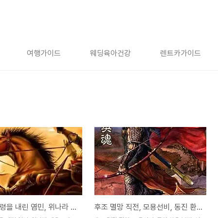
여행가이드
웨딩육아건강
렌트카가이드
갈족 살호령을 내린 염민, 위나라 세우고 후조 멸망시키다 [24화]
후조 멸망 직전, 모용선비, 동진 환온 북벌, 석민 반란 [23화]