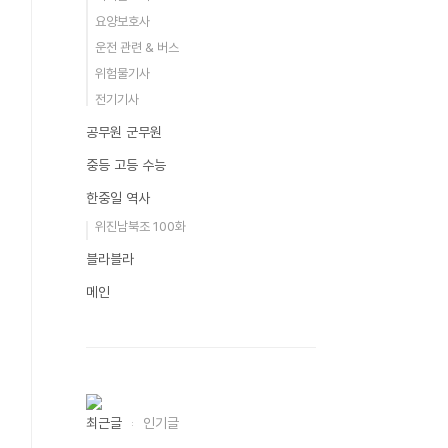
요양보호사
운전 관련 & 버스
위험물기사
전기기사
공무원 군무원
중등 고등 수능
한중일 역사
위진남북조 100화
블라블라
메인
최근글
인기글