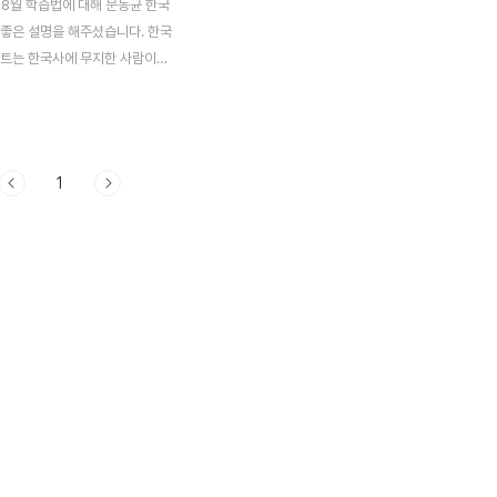
, 8월 학습법에 대해 문동균 한국
 좋은 설명을 해주셨습니다. 한국
세트는 한국사에 무지한 사람이라
해하기 쉽게 내용과 구성이 충실합
내용도 좋지만, 강의를 함께 들어
는데, 관련 내용은 아래에 있습
 매 챕터마다 공부 방법과 출제 경
1
여 200% 강의 활용이 가능합니
트엔 강사님이 예상하는 출제 문제
있는데요. 적중률이 꽤 높은 편
 문제는 출제 전이라 해도 외워두
니다. 무엇보다 올인원과 판서노트
읽기 편한 게 최고 장점이 아닐
. 카페도 운영 중이시라 "한국사
카페 가입해 질문 올리는 것도 좋
 공단기 공무원 한국사 교재
는 ..