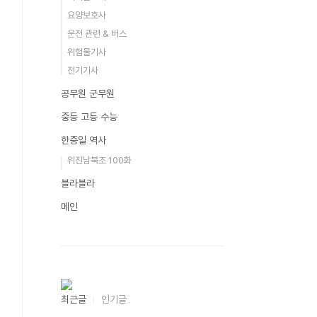
요양보호사
운전 관련 & 버스
위험물기사
전기기사
공무원 군무원
중등 고등 수능
한중일 역사
위진남북조 100화
블라블라
메인
최근글
인기글