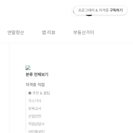
프로그래머 & 자격증
구독하기
연말정산
앱 리뷰
부동산가이드
자격증 
분류 전체보기
자격증 직업
■ 추천 & 꿀팁
가스기사
보육교사
산업안전
직업상담사
아이돌보미