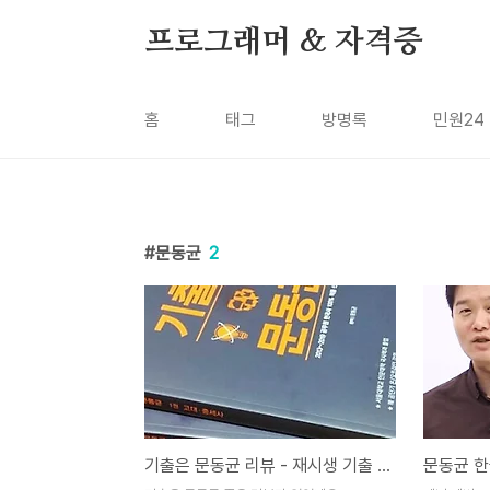
본문 바로가기
프로그래머 & 자격증
홈
태그
방명록
민원24
문동균
2
기출은 문동균 리뷰 - 재시생 기출 분석에 좋음 (카페 펌)