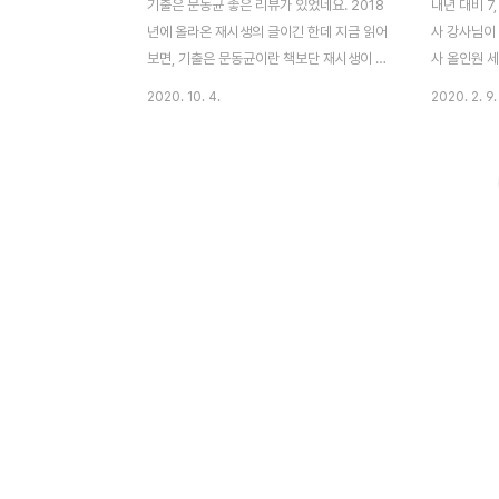
기출은 문동균 좋은 리뷰가 있었네요. 2018
내년 대비 7
년에 올라온 재시생의 글이긴 한데 지금 읽어
사 강사님이
보면, 기출은 문동균이란 책보단 재시생이 한
사 올인원 
국사를 어떻게 준비하면 좋을지에 대한 팁을
도 빨리 이
2020. 10. 4.
2020. 2. 9.
얻을 수 있습니다. 문동균 카페에 올라왔던
니다. 교재 
글이고 문동균 선생님 책의 전반적인 성격과
야 효과가 있
장점에 대해 살펴봤으면 좋겠습니다. 공무원
니다. 또한,
한국사 기본서에는 없는 중요한 문제들이 기
향을 설명하
출문제집엔 있으니 공시 준비하면 기출문제
다. 판서노
집 몇 권은 필수입니다. 최근 시험은 최근 문
가 포함되어 
제 재탕이 많아 3~4년 전 기출까지만 꼼꼼
이라 풀었던
히 보시면 됩니다. 이 부분은 고종훈 선생님
는 게 좋습
이 지적해 주셨었죠. 한국사는 이해 위주로
는 초심자도 
[고종훈 한국사] 기출 문제와 선택지 분석 2
까 싶습니다
개 영상 고사부는 공포 마케팅을 지양하는 참
는 문동균" 
좋은 강사님입니다. 스스로 공부하며 터득해
아요. 이제,
야 하는 것도 친절하게 다..
200% 활용하