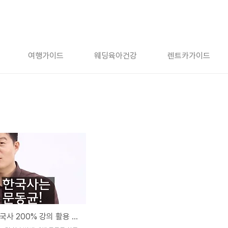
여행가이드
웨딩육아건강
렌트카가이드
문동균 한국사 200% 강의 활용 방법 : 판서노트 추천