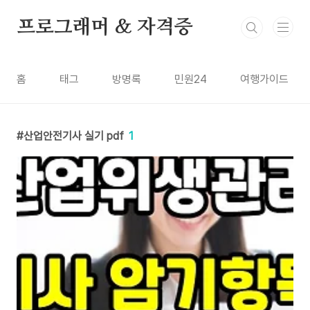
본문 바로가기
프로그래머 & 자격증
홈
태그
방명록
민원24
여행가이드
산업안전기사 실기 pdf
1