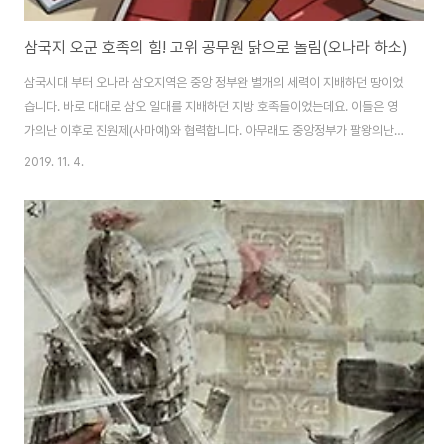
삼국지 오군 호족의 힘! 고위 공무원 닭으로 놀림(오나라 하소)
삼국시대 부터 오나라 삼오지역은 중앙 정부완 별개의 세력이 지배하던 땅이었
습니다. 바로 대대로 삼오 일대를 지배하던 지방 호족들이었는데요. 이들은 영
가의난 이후로 진원제(사마예)와 협력합니다. 아무래도 중앙정부가 팔왕의난
을 기점으로 망가졌거든요. 흉노족 유요는 한나라를 세워 진나라 수도 장안에
2019. 11. 4.
서 두 번이나 황제를 데려다가 끔살할 정도였으니깐요. 다만, 이번에 소개할 삼
국지 오나라 태자태부 하소 이야기는 손권이 아직은 왕이던 시기입니다. 아무
리 왕이어도 중앙정부에서 파견한 관리를 닭이라고 놀리다니 ... 오나라 일대는
참 독특했습니다. 독특했어요. 하태부賀太傅(삼국지 오나라 태자태부 하소賀
邵)는 오군吳郡의 태수가 되었는데 처음에는 문밖에 나가려고 하지도 않았다.
그래서 오군의 호족豪族들은 그를 바보라며 관..