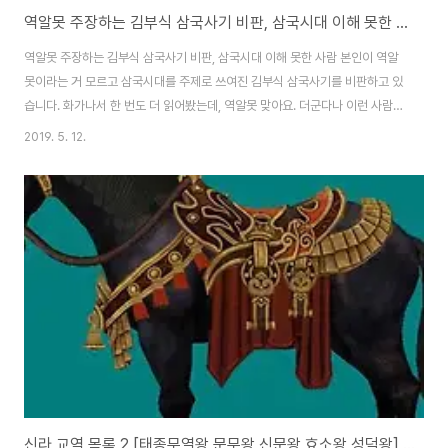
역알못 주장하는 김부식 삼국사기 비판, 삼국시대 이해 못한 사람
역알못 주장하는 김부식 삼국사기 비판, 삼국시대 이해 못한 사람 본인이 역알
못이라는 거 모르고 삼국시대를 주제로 쓰여진 김부식 삼국사기를 비판하고 있
습니다. 화가나서 한 번도 더 읽어봤는데, 역알못 맞아요. 더군다나 이런 사람이
국정 교과서 논의에 끼어들까 봐 그것도 걱정입니다. 제가 링크 건 글로 이동해
2019. 5. 12.
댓글 좀 보세요. 아주 속이 터집니다. 역알못에 호응하는 건 삼국시대 이해 못하
는 역알못 뿐이겠죠. (흔한 역알못의 김부식 삼국사기 까는 글. 삼국시대 이해
도 못하는 사람의 글 [클릭]) 관련 글신라 말기 822~839년 주요 인물, 김양
김헌창 장보고 문성왕 등고구려 전성기 광개토왕의 일생과 업적, 광개토태왕의
위대한 길 서평고구려 벽화로 보는 우리민족의 아름다움 [미술품]◆ 본문 중
삼국사기는 우리..
신라 교역 목록 2 [태종무열왕 문무왕 신문왕 효소왕 성덕왕] (당나라)