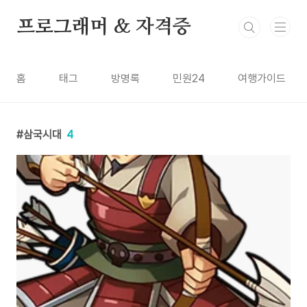
본문 바로가기
프로그래머 & 자격증
홈
태그
방명록
민원24
여행가이드
삼국시대
4