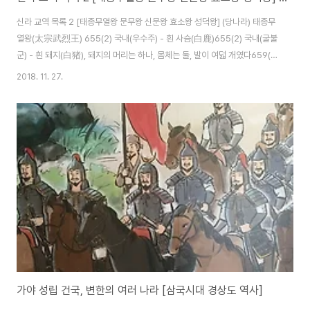
신라 교역 목록 2 [태종무열왕 문무왕 신문왕 효소왕 성덕왕] (당나라) 태종무
열왕(太宗武烈王) 655(2) 국내(우수주) - 흰 사슴(白鹿)655(2) 국내(굴불
군) - 흰 돼지(白猪), 돼지의 머리는 하나, 몸체는 둘, 발이 여덟 개였다659(6)
국내(하슬라주) - 흰 새(白鳥) 문무왕(文武王) 662(1) 당나라 - 채색 비단 오
2018. 11. 27.
백필(彩), 황제의 조칙에 따라 이전 임금에게 제사를 지내며 채색 비단 5백 필
을 부조함662(2) 당 - 은 5천 7백 푼(銀), 가는 베 30필(細布), 머리 털 30
량(頭髮), 우황 19량(牛黃), 당나라 병사들의 사기 진작을 위해 선물함
662(2) 당 - 토산물(方物)665(5) 당 - 자주옷 한 벌(紫衣), 허리띠 한 벌(腰
帶), 채색 능직 비단 1백 필(彩綾)..
가야 성립 건국, 변한의 여러 나라 [삼국시대 경상도 역사]