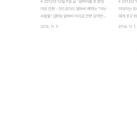
※ 2012년 12월 9일 글 : 알바비를 못 받았
※ 2012년
어요 전편 - 안드로이드 알바비 떼먹는 "아는
이어지는 프
사람들" [클릭] 알바비 미지급 전편 요약안드
에게 호구 
로이드 앱이 필요하다는 아는 사람 부탁 수락
이드 프로그램
2016. 11. 7.
2016. 11. 1.
저녁 7시~새벽 4시 마무리알바비를 한 달
금요일. 10
이상 안 줌떼먹혔다 판단해 액땜했다 치고 넘
제품의 전시
어가려 했음생각할수록 열 받아 고용노동부
띄엄띄엄 보
에 알바비 미지급 신고 민원 접수 1. 고용노동
저 걸었었죠.
부에 민원 제기노동청에 민원 제기해서 결국
할 걸...)
받았습니다. 10월 13일에 일하고, 12월 6일
이 되었지만.
(목)에 받았네요. 이 과정이 힘들었습니다. ㅠ
일에 제게 
ㅠ 급여 안 주던 그분 주장을 간략 정리하면,
구하는 게 급
1. 전표 결제할 연구소장이 해외 출장 (그냥
와 연동되는
넘어감) 2. 문서 기안을 잘못해 입금이 안 됐
만들 사람도
다 (그게 핑계냐?) 2-1. 입금을 못 하는데 해
고,회사로 와
당 부서 직원이 안 알려줌 (..
고,XXXX 