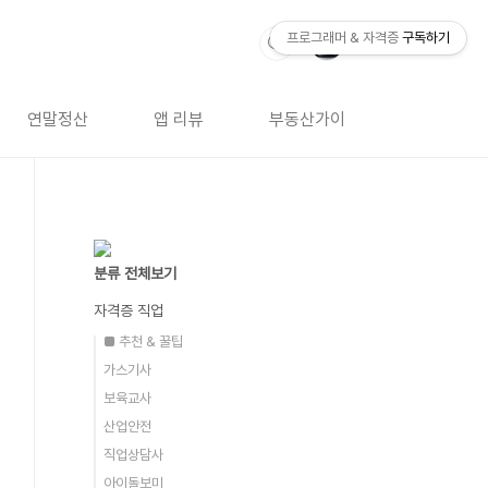
프로그래머 & 자격증
구독하기
연말정산
앱 리뷰
부동산가이드
자격증 
분류 전체보기
자격증 직업
■ 추천 & 꿀팁
가스기사
보육교사
산업안전
직업상담사
아이돌보미