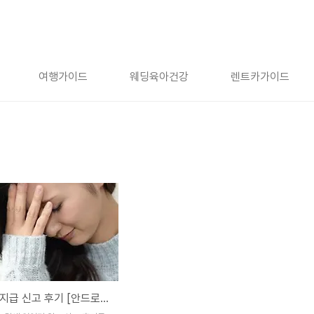
여행가이드
웨딩육아건강
렌트카가이드
알바비 미지급 신고 후기 [안드로이드 프로그램 알바]