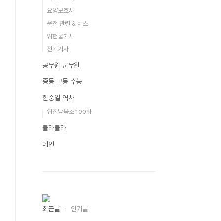
요양보호사
운전 관련 & 버스
위험물기사
전기기사
공무원 군무원
중등 고등 수능
한중일 역사
위진남북조 100화
블라블라
메인
최근글
인기글