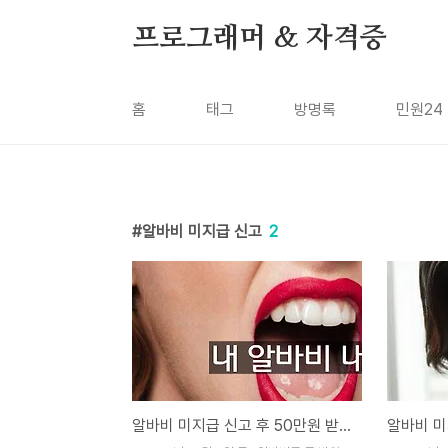
본문 바로가기
프로그래머 & 자격증
홈
태그
방명록
민원24
알바비 미지급 신고
2
알바비 미지급 신고 후 50만원 받음: 고용노동부 임금체불 정보