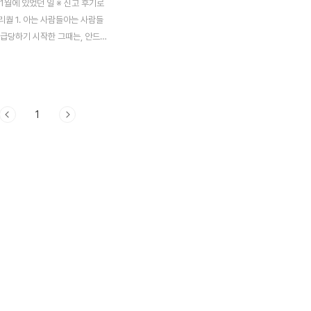
 11월에 있었던 일 ※ 신고 후기로
리퀄 1. 아는 사람들아는 사람들
취급당하기 시작한 그때는, 안드로
 알바로 연락이 온 10월 12일
월 15일부터 자체적으로 제작한
회가 있었던 어떤 회사. 문자만
내길래 답답해서 전화도 제가 먼
1
 (지금도 후회되는게... 그냥 무시
 이 회사랑은 악연입니다. 이미 악연
.. 본론으로 들어가면, 지난달 12
연락을 했습니다. 프로그램 알바
하다. 15일부터 전시회다.장비
 어플이 필요하다.앱도 없고,어플
 없고, 경력자에게 맡기려니 비싸
서 만들 경우 돈을 더 줘야 하
부서 여건상 너에게 부탁하는..