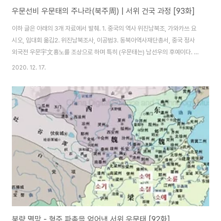
우문선비 우문태의 주나라(북주周) | 서위 건국 과정 [93화]
이하 글은 아래의 3개 자료에서 발췌. 1. 중국의 역사 위진남북조, 가와카쓰 요
시오, 임대회 옮김2. 위진남북조사, 이공범3. 동북아역사재단총서, 중국 정사
외국전 우문宇文흉노를 조상으로 하며 특히 (우문태는) 남선우의 후예이다. 본
래 음산陰山 지역에 거주하였다가 1세기경 요동 일대로 이주하면서 점차 선비
2020. 12. 17.
화 되었고, 마침내 우문선비라 불리게 되었다. 이후 서위를 건설하는데 중추적
인 역할을 하였고 북주의 지배집단을 형성하였다. 위진남북조 3세기 후반에 이
주한 이들은 유목을 주업으로 하고 수렵, 농경, 약탈을 부업으로 삼아 생활을 영
위하고 있던 종족과 혼합하여 거주하게 되었는데, 구심력이 있는 정치체제를
갖춘 우문 집단은 이미 이 지역에 거주하고 있던 토착 종종인 선비족을 지배하
게 된다. 이것이 이른바 정..
북량 멸망 - 형주 파촉을 얻어낸 서위 우문태 [92화]