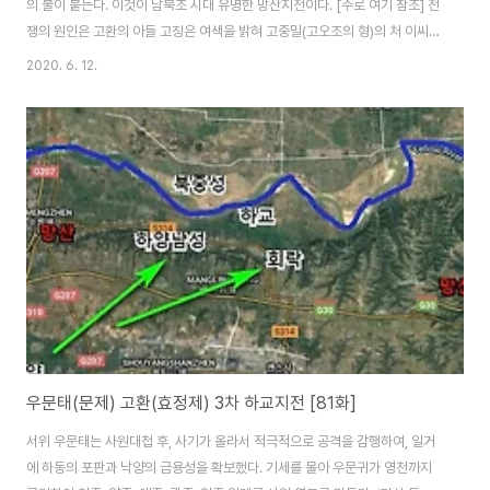
의 불이 붙는다. 이것이 남북조 시대 유명한 망산지전이다. [주로 여기 참조] 전
쟁의 원인은 고환의 아들 고징은 여색을 밝혀 고중밀(고오조의 형)의 처 이씨를
강간하려다 미수에 그쳤다. 비슷한 시기에 북예주 자사로 임명된 고중밀은 이
2020. 6. 12.
같은 사실에 앙심을 품고 서위에 투항한다. 동위의 요충지 호뢰관이 서위의 수
중에 떨어졌다. 이에 동위와 서위의 네 번째 회전이 벌어진다. ▶ 말썽꾸러기 고
징훗날 남북조 시대 북제의 황제게 오르는 고징은 532년 효정제孝靜帝의 누
이동생 풍익장공주馮翊長公主를 아내로 맞습니다. 고징은 14세 때 부친 고
환이 총애하는 희첩 정대거와 간통했다가 부친에 의해 거의 죽을 뻔했습니다.
당시 사마자여가 중간에 ..
우문태(문제) 고환(효정제) 3차 하교지전 [81화]
서위 우문태는 사원대첩 후, 사기가 올라서 적극적으로 공격을 감행하여, 일거
에 하동의 포판과 낙양의 금용성을 확보했다. 기세를 몰아 우문귀가 영천까지