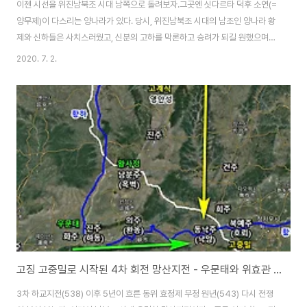
이젠 시선을 위진남북조 시대 남쪽으로 돌려보자.그곳엔 싯다르타 덕후 소연(=
양무제)이 다스리는 양나라가 있다. 당시, 위진남북조 시대의 남조인 양나라 황
제와 신하들은 사치스러웠고, 신분의 고하를 막론하고 승려가 되길 원했으며,
일반 백성들은 가혹한 세금과 굶주림에 시달렸다. 부유했던 강남의 사회가 거
2020. 7. 2.
의 무너져 내렸다. 그럼에도 양무제는 무너져가는 남조 백성들의 삶을 이해하
려는 의지가 없었다. "조정에서는 오히려 공덕을 쌓았다(부처에게 돈을 많이 바
쳤으니 다 괜찮다~라는 의미). 조정에서 쓰는 것은 모두 정원에서 나온 식물이
고 하나의 호박을 변화시켜 수십 종류로 만들었고 하나의 나물을 변화시켜 수
십 가지의 맛을 내게 한 것이어서, 변화를 시켜서 많은 것을 만들었으니, 어떤
일에도 손해를 끼치지 않았다."..
고징 고중밀로 시작된 4차 회전 망산지전 - 우문태와 위효관 [82화]
3차 하교지전(538) 이후 5년이 흐른 동위 효정제 무정 원년(543) 다시 전쟁