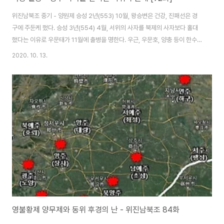
위진남북조 중기 - 양원제 승성 2년(553) 10월, 왕승변은 건강, 진패선은 경
구에 주둔케 했다. 승성 3년(554) 4월, 서위의 사자를 북제의 사자보다 홀대
했다는 이유로 우문태가 11월에 출병을 명한다. 우근, 우문호, 양충 등이 한수
를 넘어 강릉에서 40리밖에 떨어져 있지 않은 황화에 이르렀다. 왕승변을 대도
2020. 10. 13.
독으로 삼고 진패선에겐 양주로 군영을 옮기게 했다. 소역은 밤에 봉황각에 올
라가 천문을 바라보며 탄식했다. "객성(혜성처럼 일시적으로 나타나는 별)이
형초의 영역으로 들어왔으니 우리가 필히 패하겠구나!" 강을 건너는 서위 군을
왕포, 호승우, 주매신, 사답인 등이 영격했지만 모두 패했다. 목책을 두고 전투
가 벌어지는 와중 양나라 장수 호승우가 유시에 맞아 전사한다. 서위군은 여세
를 몰아 목책..
영불황제 양무제와 동위 후경의 난 - 위진남북조 84화