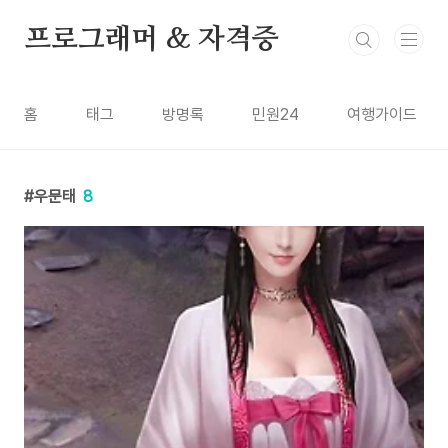
본문 바로가기
프로그래머 & 자격증
홈
태그
방명록
민원24
여행가이드
우문태
8