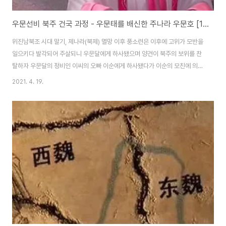
우문선비 북주 건국 과정 - 우문태를 배신한 주나라 우문호 [100화]
위진남북조 시대 말기, 제나라(북제) 멸망 이후 풍소련은 이후에 고위가 모반을
일으키다 발각되어 주살되니 우문달에게 하사됐으며 양견이 북주의 보위를 찬
탈하자 우문달의 정비인 이씨의 오빠 이순에게 하사됐다가 이순의 모친에 의해
자진한다. 주나라 (북주) 위진남북조 시대 북방 통일을 이룬 북주의 무제 우문
2021. 4. 19.
옹의 뒤를 이은 건 아들 선제 우문윤이다. 선제에겐 북주와 북제의 영토를 통치
하기 위해 여러 가지 해결해야 할 문제가 산적해 있었다. 그러나 엄격한 아버지
밑에서 자라온 선제는 황제가 되자마자 주색에 빠지고 공신들을 제거하며 국력
을 소진했다. 재위한 이듬해인 579년, 7살에 불과한 태자 우문천(우문연衍에
서 우문천闡으로 개명)에게 보위를 물려주니 그가 정제이다. 선제는 스스로 천
원 황제를 칭하며 전횡을 일삼..