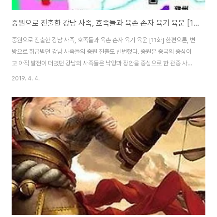
중원으로 진출한 강남 사족, 호족들과 육손 손자 육기 육운 [11화]
중원으로 진출한 강남 사족, 호족들과 육손 손자 육기 육운 [11화] 한편으론, 변
방으로 취급받던 강남 사족들의 중원 진출도 빈번했다. 중원은 중국의 중심이
고 아직 발전이 더뎠던 강남의 사족들은 낙양과 장안을 중심으로 한 관중 사대
부들의 무시를 받기 일쑤였다. 당시 『중원으로 이주』한 강남 사족을 대표하는
2019. 4. 4.
이가 육손의 손자이며 육항의 아들이었던 육기, 육운 형제였다. 오나라가 멸망
하자 사공 장화는 명망이 높던 저도에게 이런 편지를 보냈다. "이륙(육기, 육운)
은 용이 강한江漢에서 뛰어오른 것 같고, 언선(고영)은 봉이 조양朝陽에서 우
는 것 같았소." 그럼에도 중원 명문가들은 강남 사족들을 쉽게 인정하지 않았
다. 육기가 처음 낙양에 갔을 때 장화에게 자신이 앞으로 인사하러 가야 할 곳을
물었는데 유보가 그..