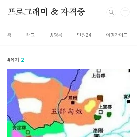
본문 바로가기
프로그래머 & 자격증
홈
태그
방명록
민원24
여행가이드
육기
2