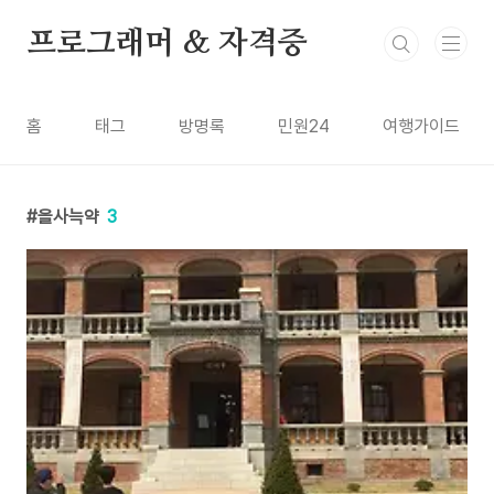
본문 바로가기
프로그래머 & 자격증
홈
태그
방명록
민원24
여행가이드
을사늑약
3