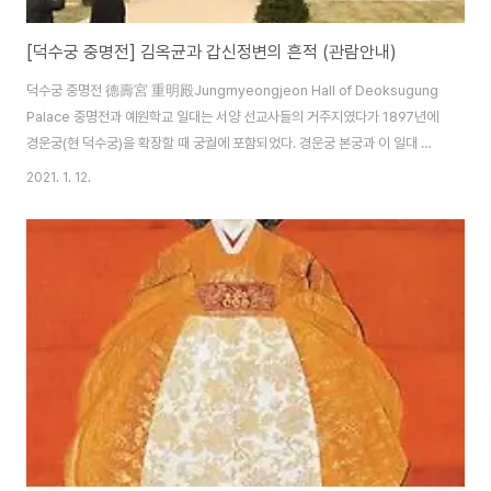
[덕수궁 중명전] 김옥균과 갑신정변의 흔적 (관람안내)
덕수궁 중명전 德壽宮 重明殿Jungmyeongjeon Hall of Deoksugung
Palace 중명전과 예원학교 일대는 서양 선교사들의 거주지였다가 1897년에
경운궁(현 덕수궁)을 확장할 때 궁궐에 포함되었다. 경운궁 본궁과 이 일대 사
이에 이미 미국 공사관이 자리를 잡고 있어서 별궁처럼 사용되었다. 중명전은
2021. 1. 12.
황실 도서관으로 1899년에 지어졌다. 처음에는 1층의 서양식 건물이었으나,
1901년 화재 이후 지금과 같은 2층 건물로 재건되었다. 중명전 외에도 환벽정,
만희당을 비롯한 10여 채의 전각들이 있었으나, 1920년대 이후 중명전 이외
의 건물은 없어졌다. 중명전은 고종이 1904년 경운궁 화재 이후 1907년 강제
퇴위 될 때까지 머물렀던 곳으로, 1905년 을사늑약을 체결한 비운의 장소이
기..