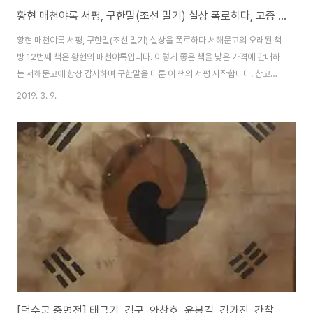
황현 매천야록 서평, 구한말(조선 말기) 실상 폭로하다, 고종 민비
황현 매천야록 서평, 구한말(조선 말기) 실상을 폭로하다 서해문고의 오래된 책
방 12번째 책은 황현의 매천야록입니다. 이렇게 좋은 책을 낮은 가격에 판매하
는 서해문고에 항상 감사하며 구한말을 다룬 이 책의 서평 시작합니다. 참고로
황현은 조선 말기 신문과 여러 소문들을 접하고 믿을만한 정보만으로 매천야록
2019. 3. 9.
을 지었습니다. ■ 인간 세상에 글 아는 사람 노릇 어렵기만 하구나 황현의 절명
시 중 네 번째 구절鳥獸哀鳴海岳嚬 槿花世界已沈淪秋燈掩卷懷千古
難作人間識字人 새 짐승도 슬피 울고 강산도 찡그리네.무궁화 온 세상이 이
젠 망해 버렸어라. 가을 등불 아래 책 덮고 지난날 생각하니,인간 세상에 글 아
는 사람 노릇 하기 어렵기만 하구나 시대를 기록하는 데 필요한 문자와 그 문자
를 아는 어느 누군가가 있다. 이 시대에..
[덕수궁 중명전] 태극기, 김구, 안창호, 윤봉길, 김가진, 간찰