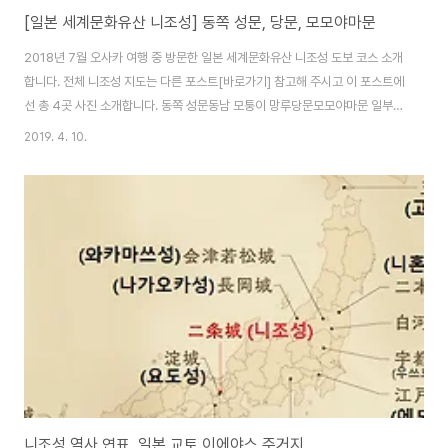
[일본 세계문화유산 니조성] 동쪽 성문, 당문, 모모야마문
2018년 7월 오사카 여행 중 방문한 일본 세계문화유산 니조성 도보 코스 소개
합니다. 전체 니조성 지도는 다른 포스트[바로가기] 참고해 주시고 이 포스트에
선 총 4곳 사진 소개합니다. 동쪽 성문동남 모퉁이 망루당문모모야마문 일부
지도로 보면 아래 4곳입니다. 1~3번이랑 왼쪽 모모야마문입니다. 입구에서 표
2019. 4. 10.
사는 것 부터 소개 시작할게요. ◆ 1. 입구에서 입장권 사고 니조성 들어가기 어
른 : 600엔중고생 : 350엔아이들 : 200엔 니조성은 평일 오전에 방문했습니
다. 입구엔 관광객들이 많아서 북적북적했어요. 입구에는 일본 세계문화유산
니조성 동쪽 성문 앞의 넓은 광장과 간략한 역사를 설명하고 있습니다. 매표소
근처에는 쇼와25년(소화昭和25년 1950년)에 만들어진 커다란 비석이 있습
니다. 역사 유..
니조성 역사 연표, 일본 교토 이에야스 주거지