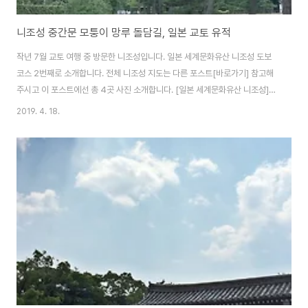
니조성 중간문 모퉁이 망루 돌담길, 일본 교토 유적
작년 7월 교토 여행 중 방문한 니조성입니다. 일본 세계문화유산 니조성 도보
코스 2번째로 소개합니다. 전체 니조성 지도는 다른 포스트[바로가기] 참고해
주시고 이 포스트에선 총 4곳 사진 소개합니다. [일본 세계문화유산 니조성]
동쪽 성문, 당문, 모모야마문남쪽 중간문서남 모퉁이 망루서쪽 다리북쪽 중간
2019. 4. 18.
문 니조성 바깥 해자를 끼고 걷는 도보 코스는 역사 유적지 탐방보다는 경치 좋
은 공원을 걷는 느낌입니다. 외곽이라 볼만한 건물이나 유적지는 없고, 잘 만들
어진 조경 구경하기 좋습니다. ◆ 남쪽 중간문 1626년에 지어진 문으로 쇼군,
천황이 머물던 혼마루 궁전으로 가려면, 이곳 남문과 서문을 지나야 합니다. 니
조성이라는 유적지 보단 경치 좋은 공원에 온 느낌입니다. ◆ 서남 모퉁이 망루
실제로 망루에 오르..