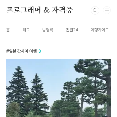
본문 바로가기
프로그래머 & 자격증
홈
태그
방명록
민원24
여행가이드
일본 간사이 여행
3