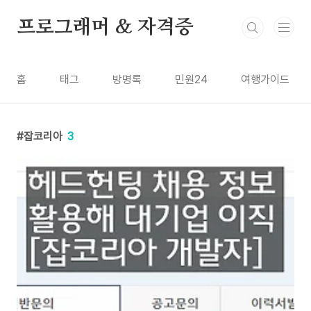
본문 바로가기
프로그래머 & 자격증
홈
태그
방명록
민원24
여행가이드
잡코리아
3