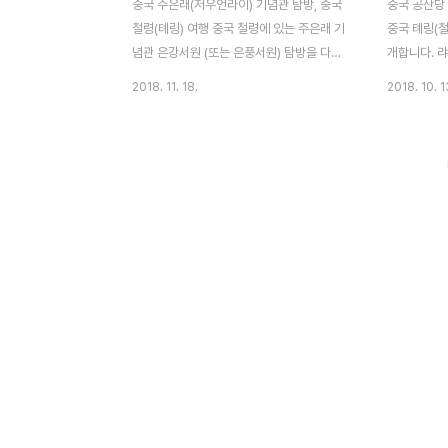
중국 주은래(저우언라이) 기념관 탐방, 중국
중국 공산당
철령(톄링) 여행 중국 철령에 있는 주은래 기
중국 톄링(철
념관 은강서원 (또는 은풍서원) 탐방을 다녀
개합니다. 
왔습니다. 그곳에서 찍은 주은래 중국 공산당
서원이 있는
2018. 11. 18.
2018. 10. 1
초대 총리 기념관 사진입니다. 저우언라이는
념관입니다.
어린 아이들의 교육에 관심이 많았습니다. 당
습니다. 무
연히 공산주의 사회주의 교육이죠. 지금도 중
니다. 은강
국은 새로운 사회 주의 국가를 건설하자는 이
방문한 중국
야기를 합니다. 당시를 회상하듯 모형물로 이
는 아들들을
를 기념하고 있습니다. 40대 주은래를 복원
한 사람이었
한 모형입니다. 옷차림에 얼굴, 표정 수염까
제들은 해외
지 만들었네요. 가까이서 보면 눈동자까지 완
거두었습니다
벽해 깜짝 놀란답니다. 한국전쟁 당시 김일성
복원했습니다
이 분명히 밀린다고 생각해 압록강 인근에
를 대신한 
25만명의 중국 군대를 주둔한 원흉이기도 하
우언라이의 
죠. 저우언라이 생전에 사용하던 솥도 보존하
이는 군사적
네요. 거의 50대가 ..
여 큰 성공을 