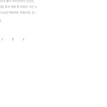
 초대 총리 저우언라이 사진전,
령) 중국 여행 중 찍었던 사진 소
랴오닝성 톄링에는 은풍서원, 은강
데 여기는 저우언라인(주은래) 기
3.
 이곳엔 많인 사진과 기념품이 있
료 입장이며 오후 5시까지 운영합
서원이 처음 개장했을 때 이곳을
1
 공산당 인사들 주은래의 아버지
 나몰라라 팽개치고 도망한 비정
습니다. 그럼에도 저우언라이 형
 유학까지 다녀오는 등 큰 성공을
. 주은래가 머물던 당시의 집을
. 저우언라이는 비정한 아버지
작은아버지 집에서 자랐습니다. 저
친부와 친모 방씨 사진 저우언라
 재능도 뛰어나 내전 당시 북상하
거둡니다. 191..