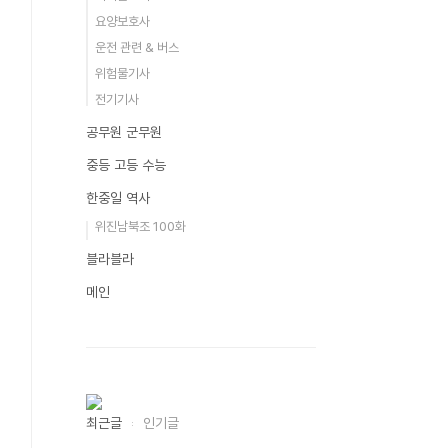
요양보호사
운전 관련 & 버스
위험물기사
전기기사
공무원 군무원
중등 고등 수능
한중일 역사
위진남북조 100화
블라블라
메인
최근글
인기글