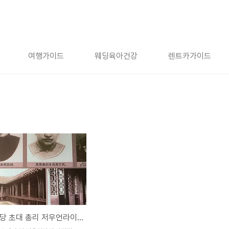
여행가이드
웨딩육아건강
렌트카가이드
중국 공산당 초대 총리 저우언라이 사진전, 중국 톄링(철령)