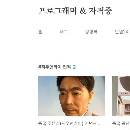
본문 바로가기
프로그래머 & 자격증
홈
태그
방명록
민원24
저우언라이 업적
2
중국 주은래(저우언라이) 기념관 탐방, 중국 철령(톄링) 여행