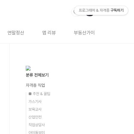
프로그래머 & 자격증
구독하기
연말정산
앱 리뷰
부동산가이드
자격증 
분류 전체보기
자격증 직업
■ 추천 & 꿀팁
가스기사
보육교사
산업안전
직업상담사
아이돌보미