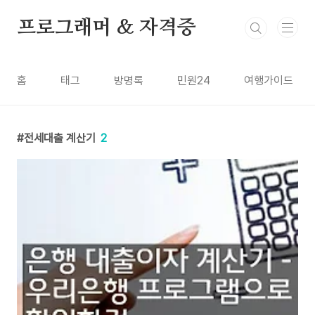
본문 바로가기
프로그래머 & 자격증
홈
태그
방명록
민원24
여행가이드
전세대출 계산기
2