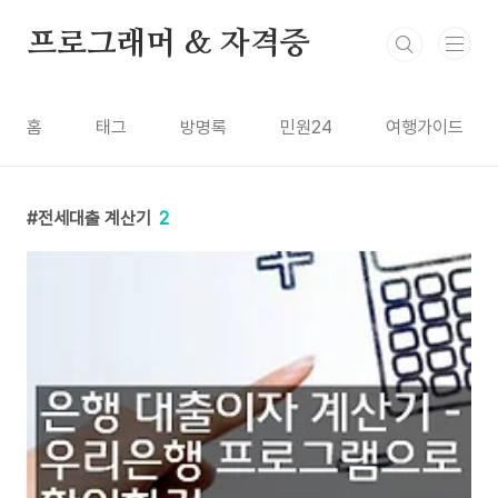
본문 바로가기
프로그래머 & 자격증
홈
태그
방명록
민원24
여행가이드
전세대출 계산기
2