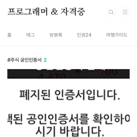
본문 바로가기
프로그래머 & 자격증
홈
태그
방명록
민원24
여행가이드
주식 공인인증서
2