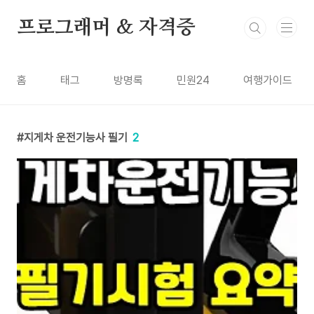
본문 바로가기
프로그래머 & 자격증
홈
태그
방명록
민원24
여행가이드
지게차 운전기능사 필기
2