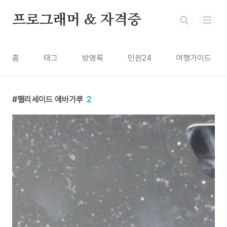
본문 바로가기
프로그래머 & 자격증
홈
태그
방명록
민원24
여행가이드
팰리세이드 에바가루
2