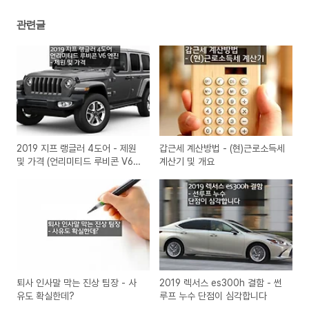
관련글
2019 지프 랭글러 4도어 - 제원
갑근세 계산방법 - (현)근로소득세
및 가격 (언리미티드 루비콘 V6
계산기 및 개요
엔진)
퇴사 인사말 막는 진상 팀장 - 사
2019 렉서스 es300h 결함 - 썬
유도 확실한데?
루프 누수 단점이 심각합니다