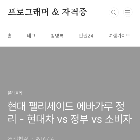
본문 바로가기
프로그래머 & 자격증
홈
태그
방명록
민원24
여행가이드
블라블라
현대 팰리세이드 에바가루 정
리 - 현대차 vs 정부 vs 소비자
by 시험마스터
2019. 7. 2.