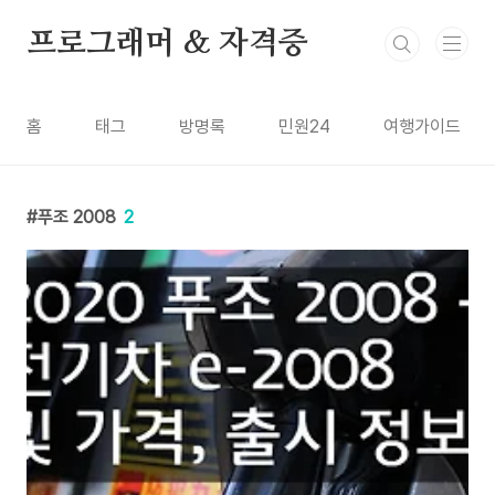
본문 바로가기
프로그래머 & 자격증
홈
태그
방명록
민원24
여행가이드
푸조 2008
2