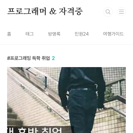
본문 바로가기
프로그래머 & 자격증
홈
태그
방명록
민원24
여행가이드
프로그래밍 독학 취업
2