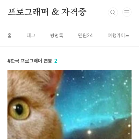
본문 바로가기
프로그래머 & 자격증
홈
태그
방명록
민원24
여행가이드
한국 프로그래머 연봉
2