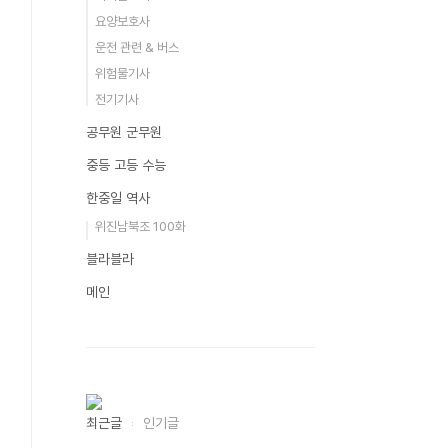
요양보호사
운전 관련 & 버스
위험물기사
전기기사
공무원 군무원
중등 고등 수능
한중일 역사
위진남북조 100화
블라블라
메인
최근글
인기글