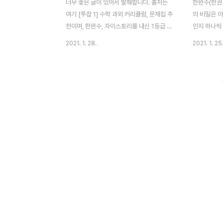
너무 좋은 글이 있어서 발췌합니다. 출처는
한완수(한권
여기 [투잡 1] 수학 과외 커리큘럼, 문제집 추
의 비밀은 아
천이며, 한완수, 자이스토리를 내신 1등급 학
인지 하나씩
생에게 추천하는 글입니다. 미래 과외 선생님
점은 우리가 
2021. 1. 28.
2021. 1. 25
들에게, 또 자기 주도 학습을 해나가고픈 학
우에는 여러 
생들에게 이 글을 바칩니다! 과외는 좋은 대
사 분들은 
학생 알바이며, 좋은 직장인 투잡이 될 수 있
다. 근데, 
습니다. 저 또한 고등학교 때 열심히 공부해
요. 수학 강
둔 것을 바탕으로 꾸준히 수학 과외를 해왔는
생 입장에선 
데요! 한때는 수학 과외나 학원 선생님을 본
이 기하 문제
업으로 삼아보는 건 어떨까? 하는 생각까지
고 말하는데 
해 봤지만, 또 해보고 싶은 게 많아 그것에만
는 학생들이
안주하지는 않게 되더라고요. 본업으로 삼을
비밀은 이런
생각을 할 때는 교재 개발이나 프린트 작성에
학 공부는 
정말 열정적이었지만, 사실 본업이 아닐 때는
수학을 공부
조금 부담스럽죠. 아마 그러신 분들이 더 많
차근차근 기
을 거라..
근데 많은 문