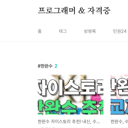
본문 바로가기
프로그래머 & 자격증
홈
태그
방명록
민원24
한완수
2
한완수 자이스토리 추천! 내신, 수능 대비 수학 문제집