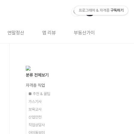
프로그래머 & 자격증
구독하기
연말정산
앱 리뷰
부동산가이드
자격증 
분류 전체보기
자격증 직업
■ 추천 & 꿀팁
가스기사
보육교사
산업안전
직업상담사
아이돌보미