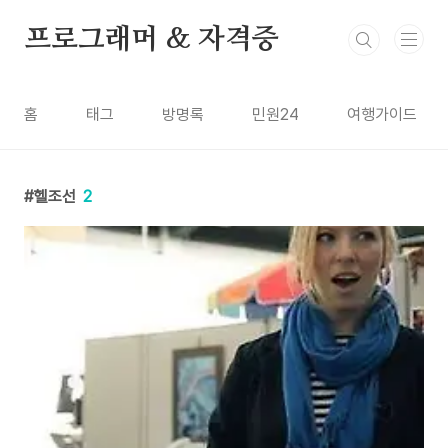
본문 바로가기
프로그래머 & 자격증
홈
태그
방명록
민원24
여행가이드
헬조선
2