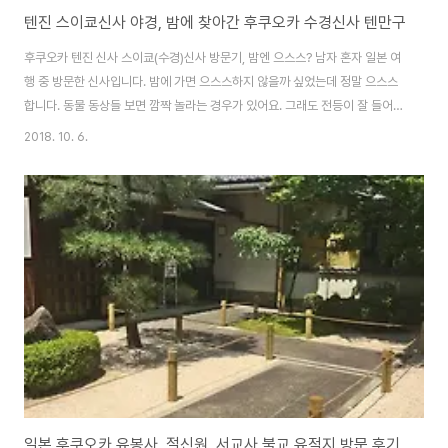
텐진 스이쿄신사 야경, 밤에 찾아간 후쿠오카 수경신사 텐만구
후쿠오카 텐진 신사 스이쿄(수경)신사 방문기, 밤엔 으스스? 남자 혼자 일본 여
행 중 방문한 신사입니다. 밤에 가면 으스스하지 않을까 싶었는데 정말 으스스
합니다. 동물 동상들 보면 깜짝 놀라는 경우가 있어요. 그래도 전등이 잘 들어와
서 불빛 앞에 서면 아주 무섭지 않아요. 저는 이치란 라멘 본점에서 맛있게 식사
2018. 10. 6.
하고 계획에 없던 신사를 방문했네요. 무작정 걷다가 즉흥적으로 수경신사(스
이쿄진자)에 들어갔습니다. 후쿠오카 야경을 보며 걷다가 방문한 수경신사. 여
기도 텐만구(천만궁)라 수험생들과 부모님들이 자주 찾는 곳이라고 합니다. 도
심 속의 작은 신사로 입구에선 벌써 물 흐르는 소리가 졸졸졸~ 들렸습니다. 밤
이라 조용해서 그런지 낮보단 더 크게 들립니다. 밤에는 전등이 들어와 많이 어
둡진 않습니다.낮에는 스..
일본 후쿠오카 유봉사, 절신원, 서교사 불교 유적지 방문 후기