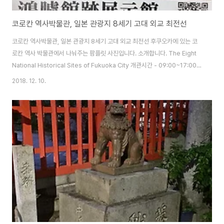
코로칸 역사박물관, 일본 관광지 8세기 고대 외교 최전선
코로칸 역사박물관, 일본 관광지 8세기 고대 외교 최전선 후쿠오카에 있는 코
로칸 역사 박물관에서 나눠주는 팜플릿 사진입니다. 소개합니다. The Eight
National Historical Sites of Fukuoka City 개관시간 - 09:00~17:00
(입장은 16:30 까지)휴관일 - 연말연시 (12월 29일 ~ 1월 3일) Business
2018. 12. 10.
hours - 09:00 ~ 17:00 (Admission until 16:30)Regular holidays -
Year-end and New Year holidays (Dec 28 - Jan 4) Tel - 092-
721-0282URL - http://bunkazai.city.fukuoka.lg.jp/ Kourokan
Guide Map Top : C..