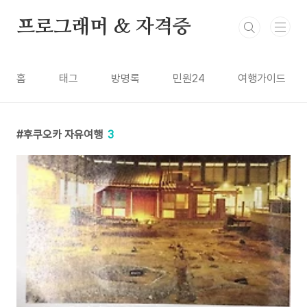
본문 바로가기
프로그래머 & 자격증
홈
태그
방명록
민원24
여행가이드
후쿠오카 자유여행
3