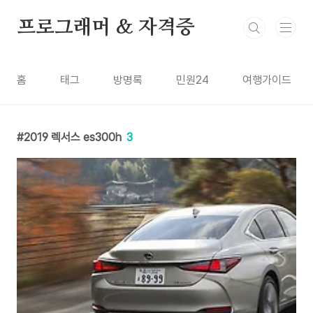
본문 바로가기
프로그래머 & 자격증
홈
태그
방명록
민원24
여행가이드
2019 렉서스 es300h
3