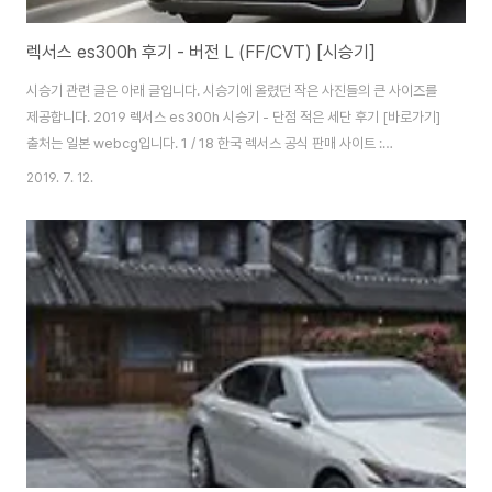
렉서스 es300h 후기 - 버전 L (FF/CVT) [시승기]
시승기 관련 글은 아래 글입니다. 시승기에 올렸던 작은 사진들의 큰 사이즈를
제공합니다. 2019 렉서스 es300h 시승기 - 단점 적은 세단 후기 [바로가기]
출처는 일본 webcg입니다. 1 / 18 한국 렉서스 공식 판매 사이트 :
EXPERIENCE AMAZING [바로가기] 2 / 18 전장 4975mm, 전폭
2019. 7. 12.
1865mm라는 거대한 제원(자동차 크기)을 자랑하는 "렉서스 ES". 휠 베이스
는 2870mm. 3 / 18 헤드램프(전조등) 유닛. 프런트 마스크는 플래그십 세단
"LS"와 비슷. "버전 L"에서는 트리플 풀(3안(눈 3개)) LED 램프가 기본으로
장착된다. 4 / 18 리어 콤비네이션 램프는 전 차량에 풀 LED가 표준. 브레이크
등은 L 자형으로 점등. 5 / 18 자동차 측면에..