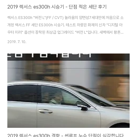
2019 렉서스 es300h 시승기 - 단점 적은 세단 후기
렉서스 ES300h "버전 L"(FF / CVT) 놀라움의 양면성7세대만에 처음으로 소
개된 렉서스 FF 세단 ES300h 시승기. 테스트 차량은 화제의 신차 "디지털 아
우터 미러" 옵션이 장착된 최상급 업그레이드 "버전 L"입니다. 새벽에서 황혼
까지 긴 드라이브에서 드러난 이 자동차의 양면성은 무엇일까요? FF 레이아웃
2019. 7. 10.
특유의 넓은 느낌2018년 10월 일본, 렉서스 브랜드의 새로운 모델로 출시된
렉서스 ES. 해외 시장에서는 플래그십 세단 LS와 함께, "렉서스에서 역사가 가
장 긴 브랜드"이기도 합니다. 일본에선 렉서스 브랜드가 확장되기 전에 "토요
타 윈덤"이 인기를 얻어 판매된 적이 있습니다. 일본에서 처음 출시되는 ES는
"윈덤의 부활"이라고도 소개되는 당당한 모습이 인상적인 세단입니다.
(es30..
2019 렉서스 es300h 결함 - 썬루프 누수 단점이 심각합니다