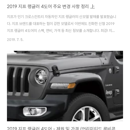
2019 지프 랭글러 4도어 주요 변경 사항 정리 上
지프가 인기 크로스컨트리 자동차인 지프 랭글러의 신모델 발매를 발표했습니
다. 지프 브랜드를 대표하는 힘이 강한 모델로서 이번에도 진화한 신형 2019
지프 랭글러 4도어의 스펙, 연비, 가격 등 최신 정보를 소개합니다. 최강! 지프
신형 랭글러 언리미티드 루비콘 발매!▼ 지프 신형 랭글러 언리미티드 루비콘
2019. 7. 5.
이미지 지프가, 크로스컨트리 모델 "랭글러" 신모델인 "랭글러 언리미티드 루
비콘" 발매를 발표했습니다. 지프 랭글러는 험로 주파 성능이 세일즈 포인트입
니다. 지프 차량 중에서도 특히 주행 성능을 중시한 모델로 알려져, 억센 스타일
과 높은 내구성에 팬이 많은 모델입니다. 새로운 세대의 랭글러는 2018년 11
월 풀 모델 체인지가 진화한 파워 트레인(전동기구)을 포함하여 큰 인기를 끌었
습니다. 신형 랭글러..
2019 지프 랭글러 4도어 - 제원 및 가격 (언리미티드 루비콘 V6 엔진)