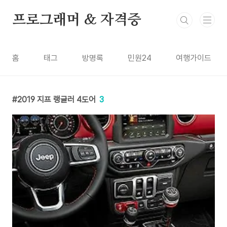
본문 바로가기
프로그래머 & 자격증
홈
태그
방명록
민원24
여행가이드
2019 지프 랭글러 4도어
3