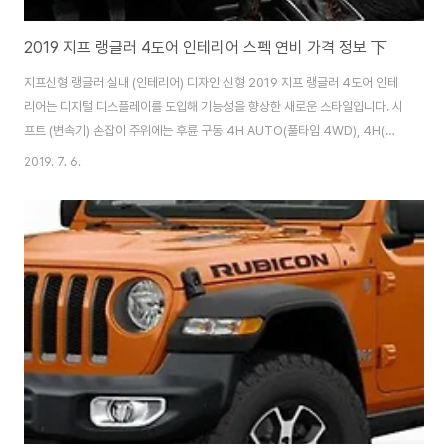
2019 지프 랭글러 4도어 인테리어 스펙 연비 가격 정보 下
지프신형 랭글러 실내 (인테리어) 디자인 신형 2019 지프 랭글러 4도어 인테
리어는 디지털 디스플레이를 도입해 기능성을 향상한 새로운 스타일입니다. 시
프트 (변속기) 손잡이 주위에는 후륜 구동 4H AUTO(풀타임 4WD), 4H(센
터 디퍼런셜 기어(차동 기어) 고정(잠금) 장치), 4L(저속)로 전환할 수 있는 트
2019. 7. 6.
랜스퍼 손잡이가 배치되었습니다. 앞 패널에는 전후 차동 기어 고정 장치의 스
위치(루비콘 표준 장비)가 장착되어 빠르게 주행 시스템을 전환할 수 있습니다.
계기판과 가운데 8.4 인치 디스플레이에는 수온 등 차량의 안팎과 좌우 기울기
상황이 알기 쉽게 표시되어 주행 상태를 파악할 수 있습니다. 인포테인먼트 시
스템은 Apple CarPlay와 Android Auto를 지원하므로 스마트폰 연동도 ..